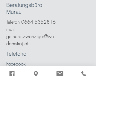
Beratungsbüro
Murau
Telefon 0664 5352816
mail
gerhard.zwanziger@we
damstroj.at
Telefono
Facebook
LinkedIn
Modulo di Contatto
Vorname
Nachname
Mail